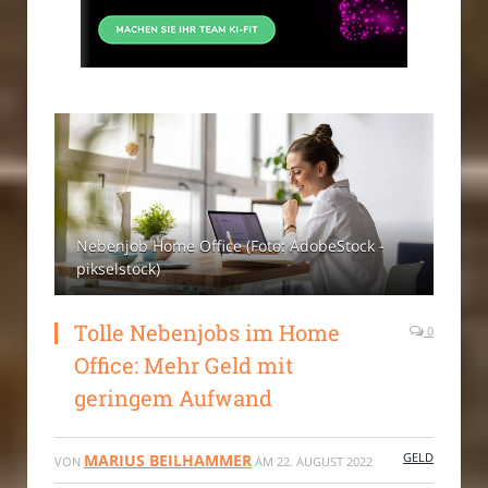
Nebenjob Home Office (Foto: AdobeStock -
pikselstock)
Tolle Nebenjobs im Home
0
Office: Mehr Geld mit
geringem Aufwand
GELD
MARIUS BEILHAMMER
VON
AM
22. AUGUST 2022