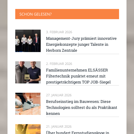
SCHON GELESEN?
3. FEBRUAR 2026
Management-Jury prämiert innovative
Energiekonzepte junger Talente in
Herborn Zentrale
2. FEBRUAR 2026
Familienunternehmen ELSÄSSER
Filtertechnik punktet erneut mit
prestigeträchtigem TOP JOB-Siegel
27. JANUAR 2026
Berufseinstieg im Bauwesen: Diese
Technologien solltest du als Praktikant
kennen
21. JANUAR 2026
Über hundert Fernstudiengänge in