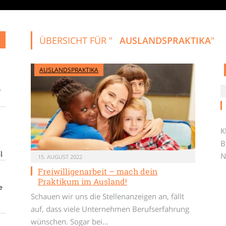
ÜBERSICHT FÜR "
AUSLANDSPRAKTIKA
"
AUSLANDSPRAKTIKA
r
K
B
l
N
15. AUGUST 2022
Freiwilligenarbeit – mach dein
Praktikum im Ausland!
e
Schauen wir uns die Stellenanzeigen an, fällt
auf, dass viele Unternehmen Berufserfahrung
wünschen. Sogar bei…