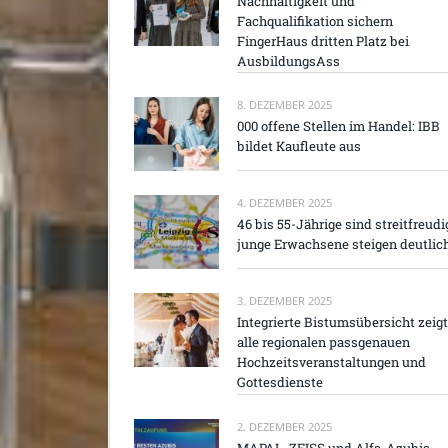
Nachhaltigkeit und
Fachqualifikation sichern
FingerHaus dritten Platz bei
AusbildungsAss
8. DEZEMBER 2025
000 offene Stellen im Handel: IBB
bildet Kaufleute aus
4. DEZEMBER 2025
46 bis 55-Jährige sind streitfreudi
junge Erwachsene steigen deutlic
3. DEZEMBER 2025
Integrierte Bistumsübersicht zeigt
alle regionalen passgenauen
Hochzeitsveranstaltungen und
Gottesdienste
2. DEZEMBER 2025
MAPAL, ZEISS und Alfa-Azubis