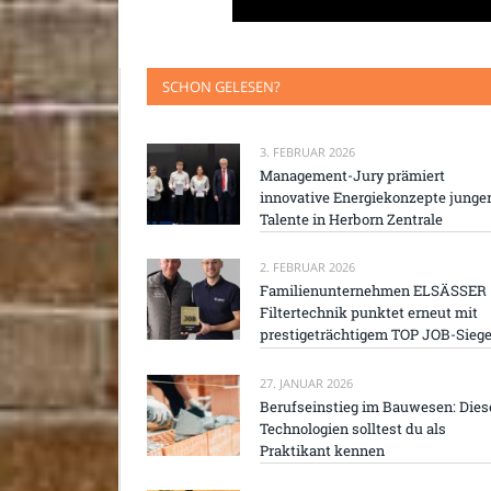
SCHON GELESEN?
3. FEBRUAR 2026
Management-Jury prämiert
innovative Energiekonzepte junge
Talente in Herborn Zentrale
2. FEBRUAR 2026
Familienunternehmen ELSÄSSER
Filtertechnik punktet erneut mit
prestigeträchtigem TOP JOB-Siege
27. JANUAR 2026
Berufseinstieg im Bauwesen: Dies
Technologien solltest du als
Praktikant kennen