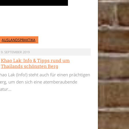
AUSLANDSPRAKTIKA
9. SEPTEMBER 2019
Khao Lak: Info & Tipps rund um
Thailands schönsten Berg
hao Lak (Info!) steht auch für einen prächtigen
erg, um den sich eine atemberaubende
atur…