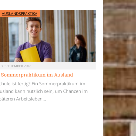
AUSLANDSPRAKTIKA
3. SEPTEMBER 2018
Sommerpraktikum im Ausland
chule ist fertig? Ein Sommerpraktikum im
usland kann nützlich sein, um Chancen im
päteren Arbeitsleben…