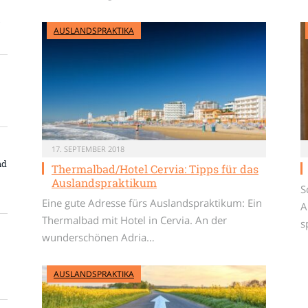
AUSLANDSPRAKTIKA
17. SEPTEMBER 2018
nd
Thermalbad/Hotel Cervia: Tipps für das
Auslandspraktikum
S
Eine gute Adresse fürs Auslandspraktikum: Ein
A
Thermalbad mit Hotel in Cervia. An der
s
wunderschönen Adria…
AUSLANDSPRAKTIKA