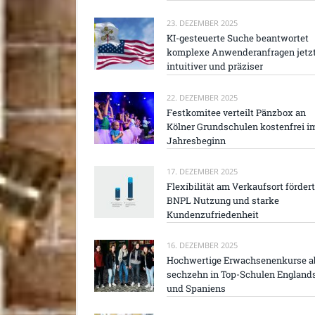
23. DEZEMBER 2025
KI-gesteuerte Suche beantwortet
komplexe Anwenderanfragen jetz
intuitiver und präziser
22. DEZEMBER 2025
Festkomitee verteilt Pänzbox an
Kölner Grundschulen kostenfrei i
Jahresbeginn
17. DEZEMBER 2025
Flexibilität am Verkaufsort fördert
BNPL Nutzung und starke
Kundenzufriedenheit
16. DEZEMBER 2025
Hochwertige Erwachsenenkurse a
sechzehn in Top-Schulen England
und Spaniens