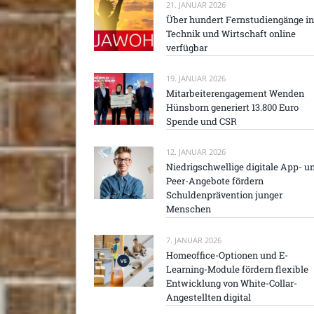
21. JANUAR 2026
Über hundert Fernstudiengänge in
Technik und Wirtschaft online
verfügbar
19. JANUAR 2026
Mitarbeiterengagement Wenden
Hünsborn generiert 13.800 Euro
Spende und CSR
12. JANUAR 2026
Niedrigschwellige digitale App- u
Peer-Angebote fördern
Schuldenprävention junger
Menschen
7. JANUAR 2026
Homeoffice-Optionen und E-
Learning-Module fördern flexible
Entwicklung von White-Collar-
Angestellten digital