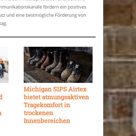
ommunikationskanäle fördern ein positives
utz und eine bestmögliche Förderung von
tag.
Michigan S1PS Airtex
d
bietet atmungsaktiven
Tragekomfort in
n
trockenen
Innenbereichen