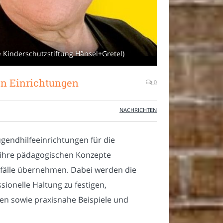
e Kinderschutzstiftung Hänsel+Gretel)
 in Einrichtungen
0
NACHRICHTEN
gendhilfeeinrichtungen für die
m ihre pädagogischen Konzepte
elfälle übernehmen. Dabei werden die
ionelle Haltung zu festigen,
en sowie praxisnahe Beispiele und