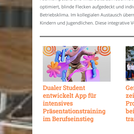
optimiert, blinde Flecken aufgedeckt und ind
Betriebsklima. Im kollegialen Austausch übe
Kindern und Jugendlichen. Diese integrative 
Dualer Student
Ge
entwickelt App für
ze
intensives
Pr
Präsentationstraining
be
im Berufseinstieg
tr