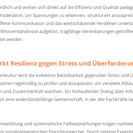
dlich und wirken sich direkt auf die Effizienz und Qualität pädago
ktmoderation, um Spannungen zu erkennen, strukturiert anzusp
offene Kommunikation und das wertschätzende Verstehen untersc
issverständnisse aufgelöst, tragfähige Vereinbarungen getroffe
ltet werden.
rkt Resilienz gegen Stress und Überforderu
mkultur wird die kollektive Belastbarkeit gegenüber Stress und Ü
utinen regelmäßig zu prüfen und anzupassen, um veraltete Abläu
n und Zusammenhalt wachsen. Ein fortlaufender Dialog über Arbe
ich eine widerstandsfähige Gemeinschaft, in der alle Fachkräfte l
entwicklung und systematische Fallbesprechungen tragen nachweis
n sozialpädagogischen Einrichtungen bei. Durch externe Expertis