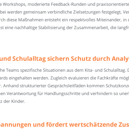
erte Workshops, moderierte Feedback-Runden und praxisorientier
bei werden gemeinsam verbindliche Zielsetzungen festgelegt, Vera
ch diese Maßnahmen entsteht ein respektvolles Miteinander, in d
t eine nachhaltige Stabilisierung der Zusammenarbeit, die langfr
und Schulalltag sichern Schutz durch Analy
 Teams spezifische Situationen aus dem Kita- und Schulalltag. Da
dards eingehalten werden. Zugleich evaluieren die Fachkräfte m
r. Anhand strukturierter Gesprächsleitfäden kommen Schutzkonze
hmen Verantwortung für Handlungsschritte und verhindern so une
z der Kinder.
Spannungen und fördert wertschätzende Z