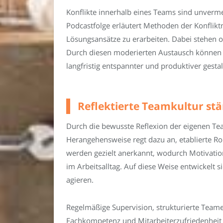
Konflikte innerhalb eines Teams sind unvermei
Podcastfolge erläutert Methoden der Konfli
Lösungsansätze zu erarbeiten. Dabei stehen 
Durch diesen moderierten Austausch können M
langfristig entspannter und produktiver gesta
Reflektierte Teamkultur stä
Durch die bewusste Reflexion der eigenen Tea
Herangehensweise regt dazu an, etablierte Ro
werden gezielt anerkannt, wodurch Motivatio
im Arbeitsalltag. Auf diese Weise entwickelt s
agieren.
Regelmäßige Supervision, strukturierte Team
Fachkompetenz und Mitarbeiterzufriedenheit i