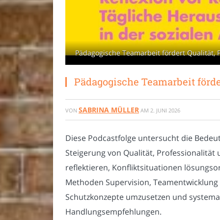
Pädagogische Teamarbeit fördert Qualität, 
Pädagogische Teamarbeit förder
SABRINA MÜLLER
VON
AM
2. JUNI 2026
Diese Podcastfolge untersucht die Bedeut
Steigerung von Qualität, Professionalitä
reflektieren, Konfliktsituationen lösung
Methoden Supervision, Teamentwicklung un
Schutzkonzepte umzusetzen und systemati
Handlungsempfehlungen.