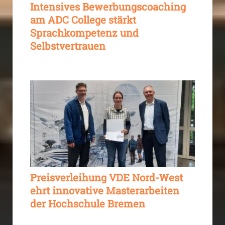
Intensives Bewerbungscoaching
am ADC College stärkt
Sprachkompetenz und
Selbstvertrauen
Preisverleihung VDE Nord-West
ehrt innovative Masterarbeiten
der Hochschule Bremen