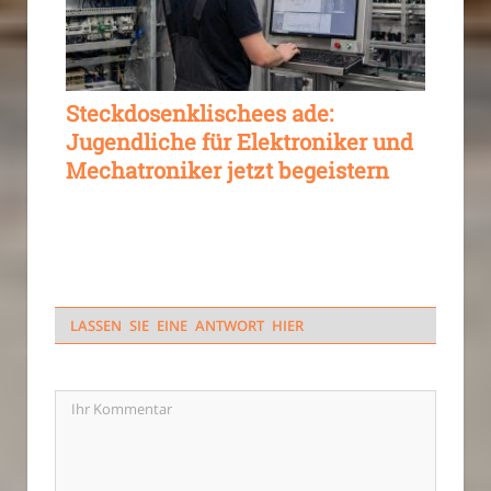
Steckdosenklischees ade:
Jugendliche für Elektroniker und
Mechatroniker jetzt begeistern
LASSEN SIE EINE ANTWORT HIER