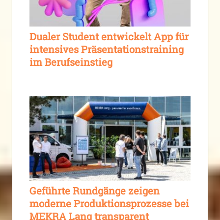
Dualer Student entwickelt App für
intensives Präsentationstraining
im Berufseinstieg
Geführte Rundgänge zeigen
moderne Produktionsprozesse bei
MEKRA Lang transparent