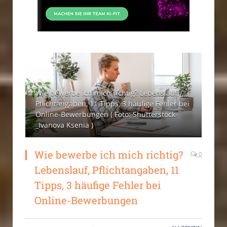
Wie bewerbe ich mich richtig? Lebenslauf,
Pflichtangaben, 11 Tipps, 3 häufige Fehler bei
Online-Bewerbungen ( Foto: Shutterstock-
_Ivanova Ksenia )
Wie bewerbe ich mich richtig?
0
Lebenslauf, Pflichtangaben, 11
Tipps, 3 häufige Fehler bei
Online-Bewerbungen